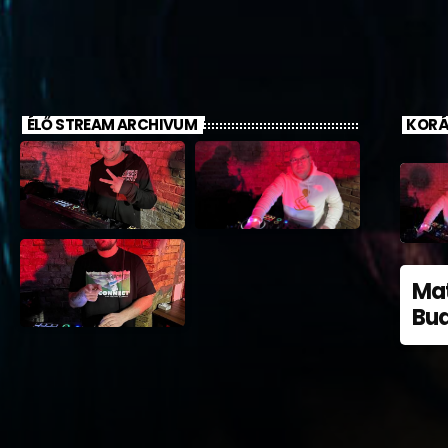
ÉLŐ STREAM ARCHIVUM
KORÁ
Mat
Bud