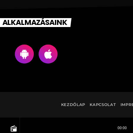
ALKALMAZÁSAINK
KEZDŐLAP
KAPCSOLAT
IMPR
radio
00:00