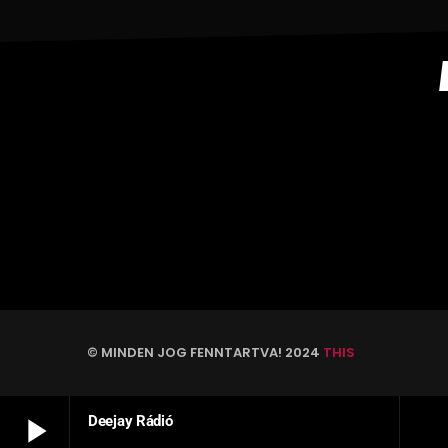
© MINDEN JOG FENNTARTVA! 2024
THIS
play_arrow
Deejay Rádió