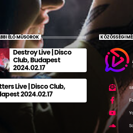
BBI ÉLŐ MÜSOROK
KÖZÖSSÉGI MÉ
Destroy Live | Disco
Club, Budapest
2024.02.17
ters Live | Disco Club,
s
apest 2024.02.17
F
Y
S