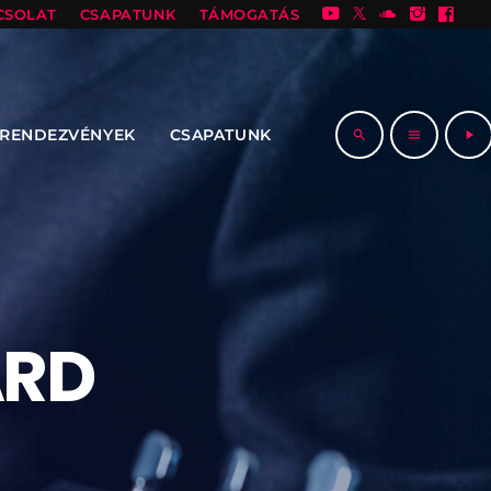
CSOLAT
CSAPATUNK
TÁMOGATÁS
RENDEZVÉNYEK
CSAPATUNK
search
menu
play_arrow
ARD