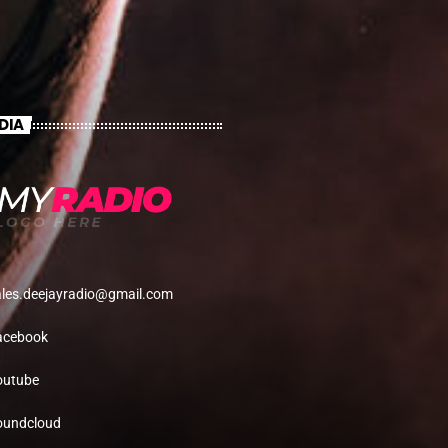
DIA
ales.deejayradio@gmail.com
acebook
outube
oundcloud