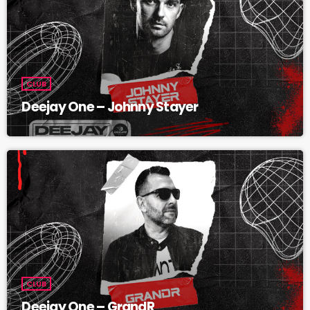
CLUB
Deejay One – Johnny Stayer
CLUB
Deejay One – GrandR