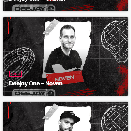
CLUB
Deejay One – Noven