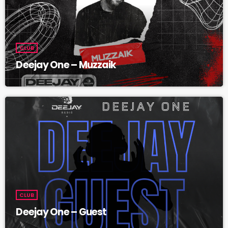
CLUB
Deejay One – Muzzaik
CLUB
Deejay One – Guest