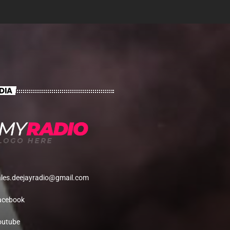
DIA
ales.deejayradio@gmail.com
acebook
outube