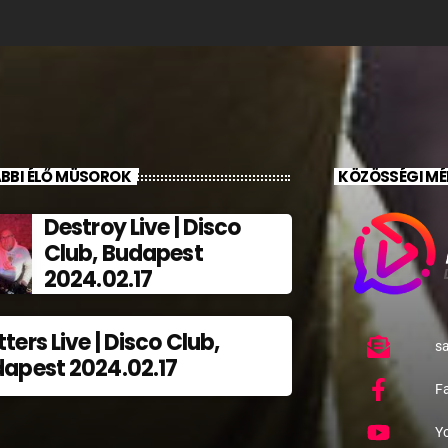
BBI ÉLŐ MÜSOROK
KÖZÖSSÉGI MÉ
Destroy Live | Disco
Club, Budapest
2024.02.17
ters Live | Disco Club,
s
apest 2024.02.17
F
Y