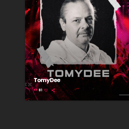
TomyDee
81