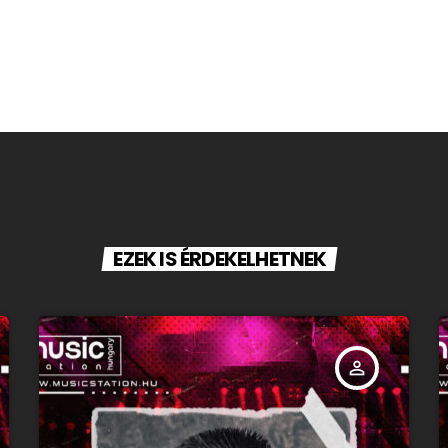
EZEK IS ÉRDEKELHETNEK
person_outline