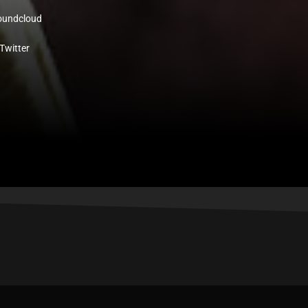
oundcloud
Twitter