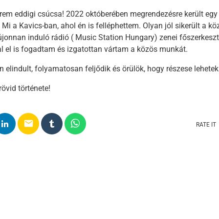
ierem eddigi csúcsa! 2022 októberében megrendezésre került egy 
Mi a Kavics-ban, ahol én is felléphettem. Olyan jól sikerült a 
újonnan induló rádió ( Music Station Hungary) zenei főszerkeszt
 el is fogadtam és izgatottan vártam a közös munkát.
n elindult, folyamatosan feljődik és örülök, hogy részese lehetek 
övid története!
email
RATE IT