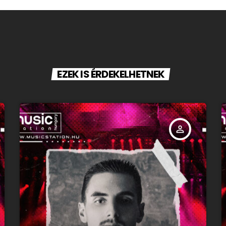
EZEK IS ÉRDEKELHETNEK
person_outline