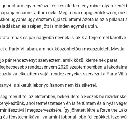
 gondoltam egy merészet és készítettem egy mixet olyan zenék
cipánjaim címet adtam neki. Még a mai napig emlékszem, mik
kkor ugyanis úgy éreztem újjászülettem! Azóta is az a pillanat a
ladásban és szépen jött is minden egymás után.
arátaimnak és pár nagyobb névnek is, akik a férjemmel karöltve
t a Party Villában, aminek köszönhetően megszületett Mystia.
t jó pár rendezvényt szerveztem, amik közül kiemelnék párat:
legbecsesebb rendezvényem 2020 szeptemberében a lakodalmunk
lbuzdulva elkezdtem saját rendezvényeket szervezni a Party Vill
arty-t is sikerült lebonyolítanom nem kis sikerrel.
ség merült fel az életemben, bekerültem a Fészek-be rezidenské
enykedtünk, ahol természetesen én is feltűntem és a nyár végé
inifesztivál megszervezésére. Így jöhetett létre a Rave the Lak
g és fénytechnikával, valamint jobbnál jobb fellépőkkel. Iszony