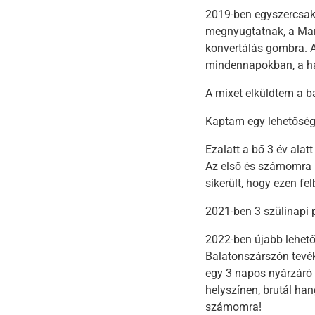
2019-ben egyszercsak
megnyugtatnak, a Mar
konvertálás gombra. A
mindennapokban, a ha
A mixet elküldtem a b
Kaptam egy lehetősége
Ezalatt a bő 3 év alat
Az első és számomra 
sikerült, hogy ezen fe
2021-ben 3 szülinapi p
2022-ben újabb lehető
Balatonszárszón tevék
egy 3 napos nyárzáró m
helyszínen, brutál han
számomra!