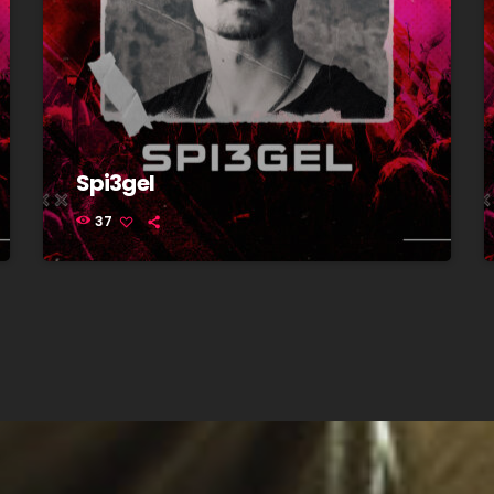
Spi3gel
37