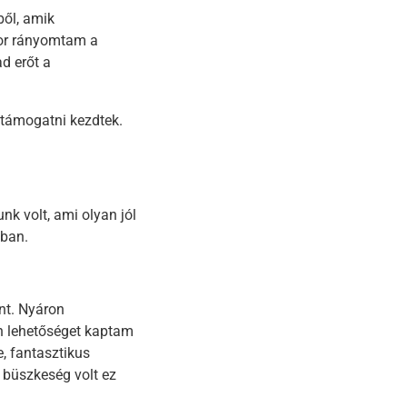
ből, amik
or rányomtam a
d erőt a
 támogatni kezdtek.
 volt, ami olyan jól
ában.
nt. Nyáron
n lehetőséget kaptam
e, fantasztikus
ú büszkeség volt ez