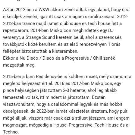
Aztán 2012-ben a W&W akkori zenéi adtak egy alapot, hogy újra
elkezdjek zenélni, igaz itt csak a magam szórakozására. 2012-
2013-ban trance majd ismét clubhouse és tech house lett a
repertoárom. 2014-ben Miskolcon meghirdettek egy DJ
versenyt, a Strange Sound keretein belül, ahol a szerencsés
továbbjutók közé kerültem és az első rendezvényen 1 órás
fellépést biztosítottak a kisteremben.
Ekkor a Nu Disco / Disco és a Progressive / Chill zenék
mozgattak meg.
2015-ben a burn Residency-be is küldtem mixet, mely számomra
meglepő helyezést ért el. 2016 és 2017-ben Miskolcon, egy
pince helyiségben játszottam 2-3 hetente, ahol leginkább
témaestek voltak, itt mindent is játszottam. Ezután
visszavonultam, hogy a családommal legyek és más hobbit
dédelgessek, de 2022-ben ismét késztetést éreztem, hogy pult
mögé álljak, viszont már csak azt a stílust játszom, ami engem
megmozgat, mégpedig a House, Progressive, Tech House és a
Techno.