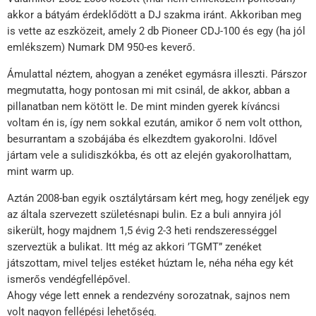
akkor a bátyám érdeklődött a DJ szakma iránt. Akkoriban meg
is vette az eszközeit, amely 2 db Pioneer CDJ-100 és egy (ha jól
emlékszem) Numark DM 950-es keverő.
Ámulattal néztem, ahogyan a zenéket egymásra illeszti. Párszor
megmutatta, hogy pontosan mi mit csinál, de akkor, abban a
pillanatban nem kötött le. De mint minden gyerek kíváncsi
voltam én is, így nem sokkal ezután, amikor ő nem volt otthon,
besurrantam a szobájába és elkezdtem gyakorolni. Idővel
jártam vele a sulidiszkókba, és ott az elején gyakorolhattam,
mint warm up.
Aztán 2008-ban egyik osztálytársam kért meg, hogy zenéljek egy
az általa szervezett születésnapi bulin. Ez a buli annyira jól
sikerült, hogy majdnem 1,5 évig 2-3 heti rendszerességgel
szerveztük a bulikat. Itt még az akkori ’TGMT” zenéket
játszottam, mivel teljes estéket húztam le, néha néha egy két
ismerős vendégfellépővel.
Ahogy vége lett ennek a rendezvény sorozatnak, sajnos nem
volt nagyon fellépési lehetőség.