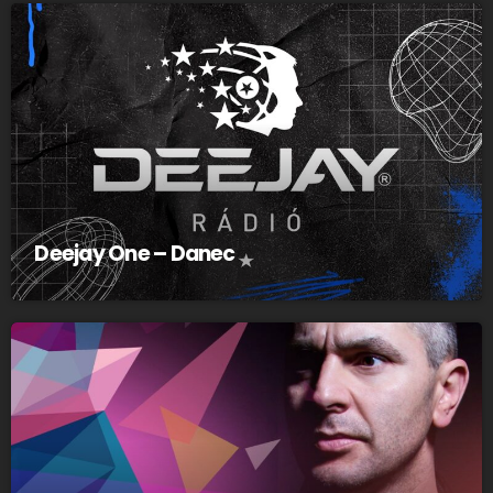
Deejay One – Danec