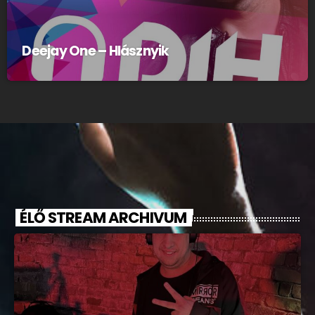
Deejay One – Hlásznyik
ÉLŐ STREAM ARCHIVUM