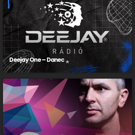
Deejay One – Danec