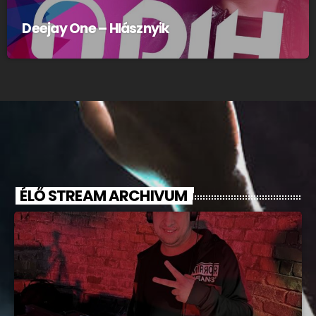
Deejay One – Hlásznyik
ÉLŐ STREAM ARCHIVUM